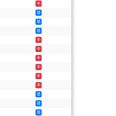
中
错
错
错
中
中
中
中
中
中
错
错
错