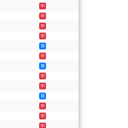
中
中
中
中
错
中
错
中
中
错
中
中
中