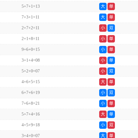
5+7+1=13
大
单
7+3+1=11
大
单
2+7+2=11
小
双
2+1+8=11
小
单
9+6+0=15
小
单
3+1+4=08
小
单
5+2+0=07
小
双
4+6+5=15
大
单
6+7+6=19
小
双
7+6+8=21
小
单
5+7+4=16
大
单
4+5+9=18
小
双
3+4+0=07
大
单