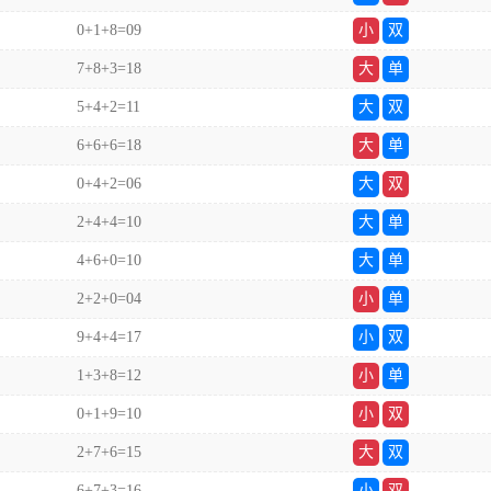
0+1+8=09
小
双
7+8+3=18
大
单
5+4+2=11
大
双
6+6+6=18
大
单
0+4+2=06
大
双
2+4+4=10
大
单
4+6+0=10
大
单
2+2+0=04
小
单
9+4+4=17
小
双
1+3+8=12
小
单
0+1+9=10
小
双
2+7+6=15
大
双
6+7+3=16
小
双