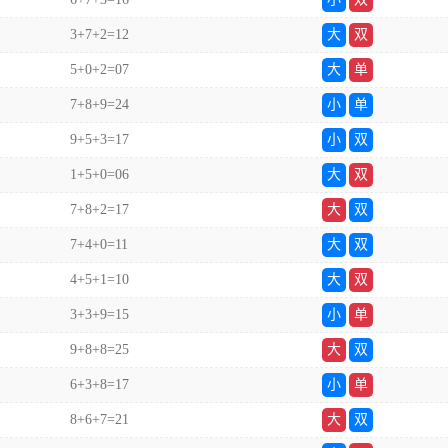
3+7+2=12
大
双
5+0+2=07
大
单
7+8+9=24
小
单
9+5+3=17
小
双
1+5+0=06
大
双
7+8+2=17
大
双
7+4+0=11
大
双
4+5+1=10
大
双
3+3+9=15
小
单
9+8+8=25
大
双
6+3+8=17
小
单
8+6+7=21
大
双