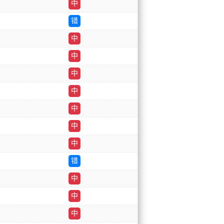
中
错
中
中
中
中
中
中
中
错
中
中
中