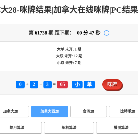
第
61738
期 距下期：
00
分
47
秒
大单
未开:
1
期
大双
未开:
12
期
小双
未开:
7
期
0
+
2
+
3
=
05
-
小
单
咪牌
加拿大28
加拿大西28
台湾28
比特币28
皓月算法
细机算法
餮测算法