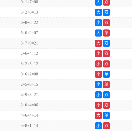
0+1+7=08
大
双
5+2+6=13
大
双
6+8+8=22
小
双
5+0+2=07
大
单
5+7+9=21
大
双
2+6+4=12
小
双
5+2+5=12
小
双
0+6+2=08
小
单
2+5+8=15
小
单
4+9+8=21
小
双
2+0+4=06
小
双
4+6+4=14
大
单
5+8+1=14
小
双