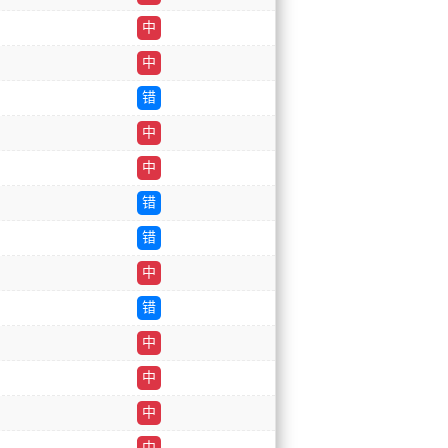
中
中
错
中
中
错
错
中
错
中
中
中
中