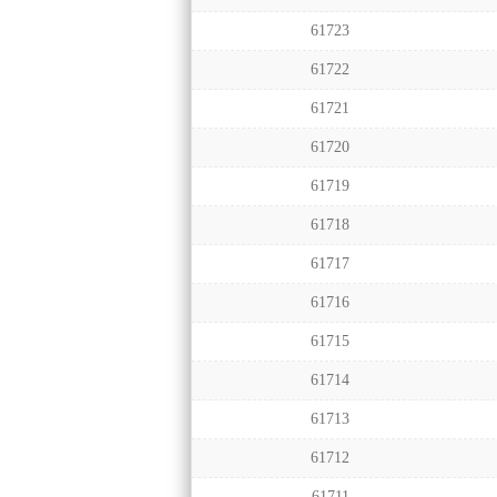
61723
61722
61721
61720
61719
61718
61717
61716
61715
61714
61713
61712
61711