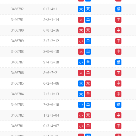
3466792
0+7+4=11
大
双
错
3466791
5+8+1=14
大
单
中
3466790
6+8+2=16
大
双
中
3466789
3+7+2=12
小
单
中
3466788
3+9+6=18
大
单
中
3466787
9+4+5=18
小
单
错
3466786
8+6+7=21
大
单
中
3466785
0+2+4=06
大
双
中
3466784
7+5+1=13
大
单
中
3466783
7+3+6=16
小
单
错
3466782
1+2+1=04
小
双
中
3466781
0+3+4=07
小
单
中