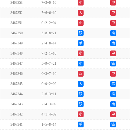
3467353
7+3+0=10
小
中
3467352
7+6+6=19
大
中
3467351
0+2+2=04
小
中
3467350
5+8+8=21
双
错
3467349
2+4+8=14
单
错
3467348
7+2+1=10
小
中
3467347
5+9+7=21
小
错
3467346
0+3+7=10
双
中
3467345
0+0+2=02
大
错
3467344
2+6+3=11
双
错
3467343
2+4+3=09
双
错
3467342
4+1+4=09
小
中
3467341
1+5+8=14
单
错