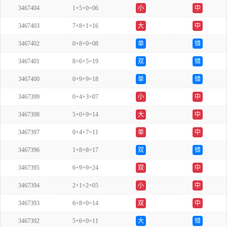
3467404
1+5+0=06
小
中
3467403
7+8+1=16
大
中
3467402
0+8+0=08
单
错
3467401
8+6+5=19
双
错
3467400
0+9+9=18
单
错
3467399
0+4+3=07
小
中
3467398
5+0+9=14
大
中
3467397
0+4+7=11
单
中
3467396
1+8+8=17
双
错
3467395
6+9+9=24
双
中
3467394
2+1+2=05
小
中
3467393
6+8+0=14
双
中
3467392
5+6+0=11
大
错