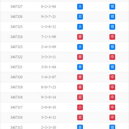
3467327
0+2+2=04
大
错
3467326
9+5+7=21
双
错
3467325
1+3+8=12
大
错
3467324
7+1+1=09
单
中
3467323
2+4+3=09
大
错
3467322
3+5+3=11
单
中
3467321
3+0+1=04
单
错
3467320
1+4+2=07
单
中
3467319
8+8+7=23
单
中
3467318
9+5+0=14
双
中
3467317
2+0+8=10
小
中
3467316
3+5+4=12
双
中
3467315
2+5+3=10
单
错