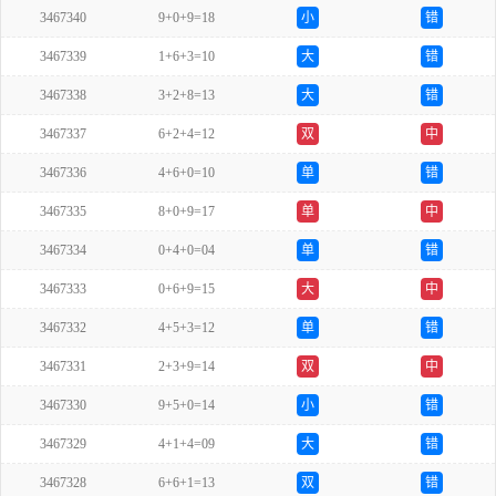
3467340
9+0+9=18
小
错
3467339
1+6+3=10
大
错
3467338
3+2+8=13
大
错
3467337
6+2+4=12
双
中
3467336
4+6+0=10
单
错
3467335
8+0+9=17
单
中
3467334
0+4+0=04
单
错
3467333
0+6+9=15
大
中
3467332
4+5+3=12
单
错
3467331
2+3+9=14
双
中
3467330
9+5+0=14
小
错
3467329
4+1+4=09
大
错
3467328
6+6+1=13
双
错