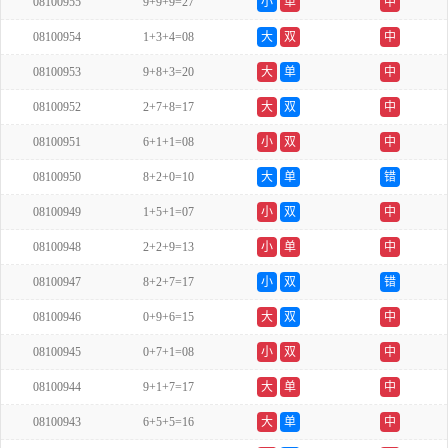
08100955
9+9+9=27
小
单
中
08100954
1+3+4=08
大
双
中
08100953
9+8+3=20
大
单
中
08100952
2+7+8=17
大
双
中
08100951
6+1+1=08
小
双
中
08100950
8+2+0=10
大
单
错
08100949
1+5+1=07
小
双
中
08100948
2+2+9=13
小
单
中
08100947
8+2+7=17
小
双
错
08100946
0+9+6=15
大
双
中
08100945
0+7+1=08
小
双
中
08100944
9+1+7=17
大
单
中
08100943
6+5+5=16
大
单
中