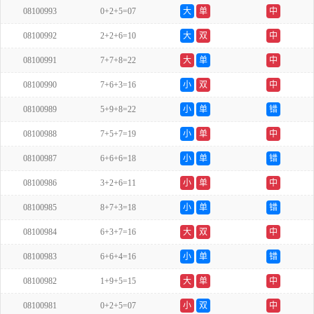
08100993
0+2+5=07
大
单
中
08100992
2+2+6=10
大
双
中
08100991
7+7+8=22
大
单
中
08100990
7+6+3=16
小
双
中
08100989
5+9+8=22
小
单
错
08100988
7+5+7=19
小
单
中
08100987
6+6+6=18
小
单
错
08100986
3+2+6=11
小
单
中
08100985
8+7+3=18
小
单
错
08100984
6+3+7=16
大
双
中
08100983
6+6+4=16
小
单
错
08100982
1+9+5=15
大
单
中
08100981
0+2+5=07
小
双
中