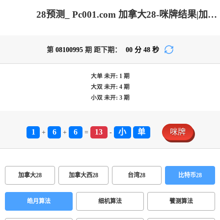
28预测_ Pc001.com 加拿大28-咪牌结果|加拿大在线咪牌|PC结果查询|加拿大pc28预测-在线预测|加拿大PC结果_极致火热优质的免费预测网站!
第
08100995
期 距下期：
00
分
48
秒
大单
未开:
1
期
大双
未开:
4
期
小双
未开:
3
期
1
6
6
13
小
单
咪牌
+
+
=
-
加拿大28
加拿大西28
台湾28
比特币28
皓月算法
细机算法
餮测算法