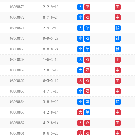
08060873
2+2+9=13
大
单
中
08060872
8+7+9=24
小
双
中
08060871
2+5+3=10
大
单
错
08060870
9+9+5=23
小
双
错
08060869
8+8+8=24
小
单
错
08060868
1+6+3=10
大
双
中
08060867
2+8+2=12
大
双
中
08060866
6+5+5=16
大
双
中
08060865
4+7+7=18
小
双
中
08060864
3+8+9=20
小
单
错
08060863
4+2+8=14
大
单
中
08060862
4+2+8=14
大
双
中
08060861
9+6+5=20
大
双
中