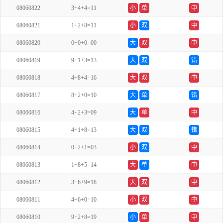
08060822
3+4+4=11
小
单
中
08060821
1+2+8=11
小
双
中
08060820
0+0+0=00
大
双
中
08060819
9+1+3=13
大
双
错
08060818
4+8+4=16
大
双
中
08060817
8+2+0=10
大
单
错
08060816
4+2+3=09
大
单
中
08060815
4+1+8=13
大
双
错
08060814
0+2+1=03
小
双
中
08060813
1+8+5=14
大
单
中
08060812
3+6+9=18
大
双
中
08060811
4+6+0=10
小
双
中
08060810
9+2+8=19
小
单
中