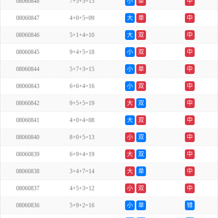
08060848
7+5+3=15
小
单
中
08060847
4+0+5=09
大
单
中
08060846
5+1+4=10
大
双
中
08060845
9+4+5=18
小
双
中
08060844
5+7+3=15
小
单
中
08060843
6+6+4=16
小
双
中
08060842
9+5+5=19
大
双
中
08060841
4+0+4=08
大
双
中
08060840
8+0+5=13
小
双
中
08060839
6+9+4=19
大
双
中
08060838
3+4+7=14
大
单
中
08060837
4+5+3=12
小
双
中
08060836
5+9+2=16
小
单
错