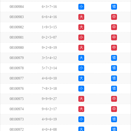
08100984
6+3+7=16
小
错
08100983
6+6+4=16
大
中
08100982
1+9+5=15
大
中
08100981
0+2+5=07
小
中
08100980
9+2+8=19
大
中
08100979
3+5+4=12
大
错
08100978
5+7+2=14
小
错
08100977
4+6+0=10
大
错
08100976
7+8+3=18
小
错
08100975
9+9+9=27
大
中
08100974
9+6+2=17
大
中
08100973
4+9+6=19
小
错
08100972
4+0+4=08
大
错