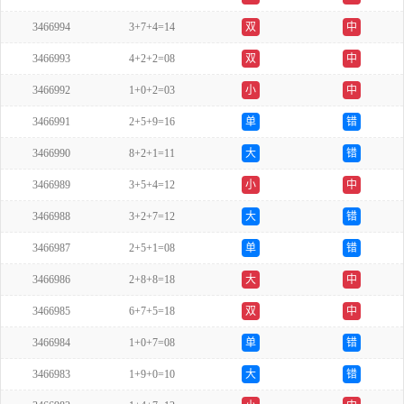
3466994
3+7+4=14
双
中
3466993
4+2+2=08
双
中
3466992
1+0+2=03
小
中
3466991
2+5+9=16
单
错
3466990
8+2+1=11
大
错
3466989
3+5+4=12
小
中
3466988
3+2+7=12
大
错
3466987
2+5+1=08
单
错
3466986
2+8+8=18
大
中
3466985
6+7+5=18
双
中
3466984
1+0+7=08
单
错
3466983
1+9+0=10
大
错