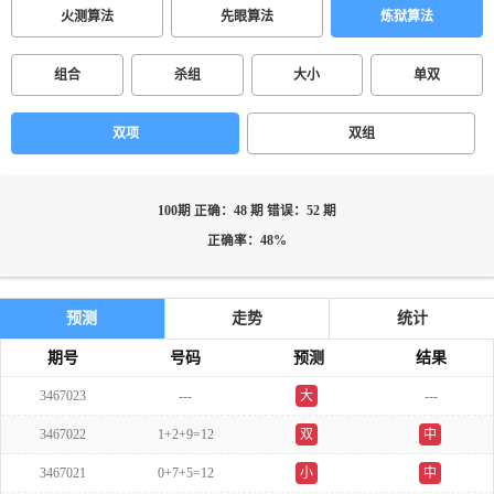
火测算法
先眼算法
炼狱算法
组合
杀组
大小
单双
双项
双组
100期 正确：48 期 错误：52 期
正确率：48%
预测
走势
统计
期号
号码
预测
结果
3467023
---
大
---
3467022
1+2+9=12
双
中
3467021
0+7+5=12
小
中