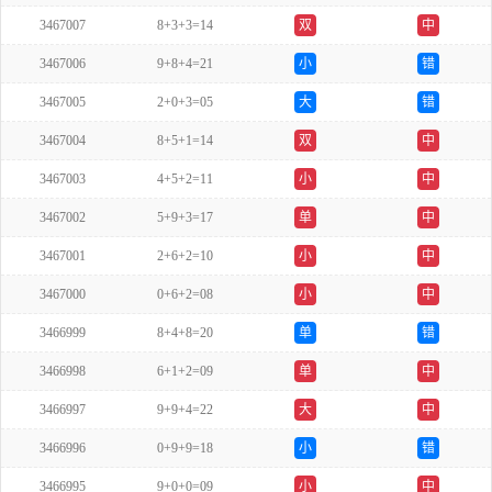
3467007
8+3+3=14
双
中
3467006
9+8+4=21
小
错
3467005
2+0+3=05
大
错
3467004
8+5+1=14
双
中
3467003
4+5+2=11
小
中
3467002
5+9+3=17
单
中
3467001
2+6+2=10
小
中
3467000
0+6+2=08
小
中
3466999
8+4+8=20
单
错
3466998
6+1+2=09
单
中
3466997
9+9+4=22
大
中
3466996
0+9+9=18
小
错
3466995
9+0+0=09
小
中