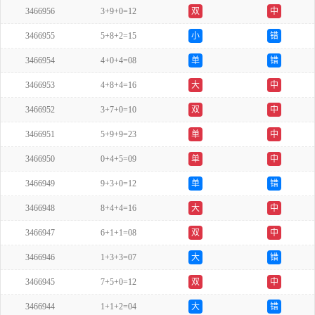
3466956
3+9+0=12
双
中
3466955
5+8+2=15
小
错
3466954
4+0+4=08
单
错
3466953
4+8+4=16
大
中
3466952
3+7+0=10
双
中
3466951
5+9+9=23
单
中
3466950
0+4+5=09
单
中
3466949
9+3+0=12
单
错
3466948
8+4+4=16
大
中
3466947
6+1+1=08
双
中
3466946
1+3+3=07
大
错
3466945
7+5+0=12
双
中
3466944
1+1+2=04
大
错