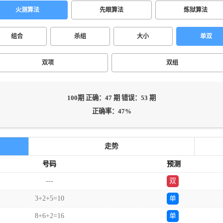
火测算法
先眼算法
炼狱算法
组合
杀组
大小
单双
双项
双组
100期 正确：47 期 错误：53 期
正确率：47%
走势
号码
预测
---
双
3+2+5=10
单
8+6+2=16
单