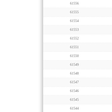
61556
61555
61554
61553
61552
61551
61550
61549
61548
61547
61546
61545
61544