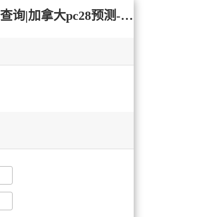
28预测_ Pc001.com 加拿大28-咪牌结果|加拿大在线咪牌|PC结果查询|加拿大pc28预测-在线预测|加拿大PC结果_极致火热优质的免费预测网站!