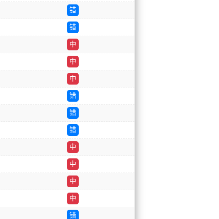
错
错
中
中
中
错
错
错
中
中
中
中
错