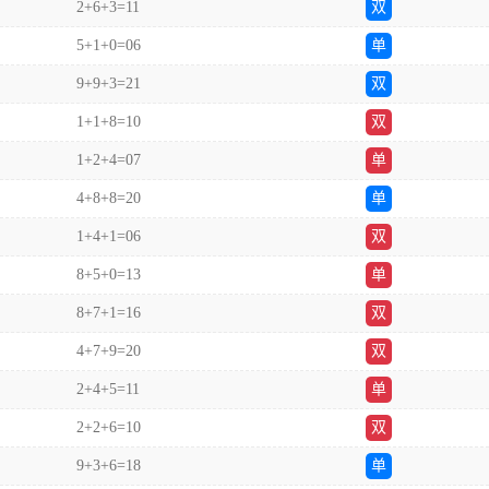
2+6+3=11
双
5+1+0=06
单
9+9+3=21
双
1+1+8=10
双
1+2+4=07
单
4+8+8=20
单
1+4+1=06
双
8+5+0=13
单
8+7+1=16
双
4+7+9=20
双
2+4+5=11
单
2+2+6=10
双
9+3+6=18
单