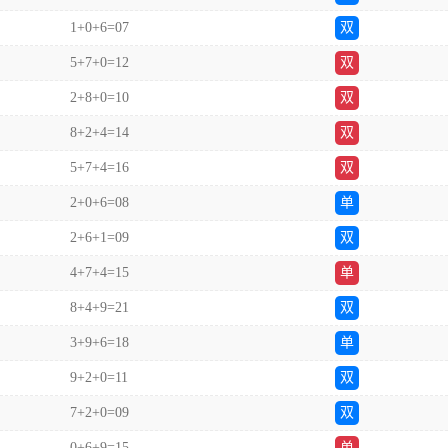
1+0+6=07
双
5+7+0=12
双
2+8+0=10
双
8+2+4=14
双
5+7+4=16
双
2+0+6=08
单
2+6+1=09
双
4+7+4=15
单
8+4+9=21
双
3+9+6=18
单
9+2+0=11
双
7+2+0=09
双
0+6+9=15
单