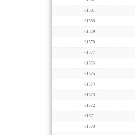
61581
61580
61579
61578
61577
61576
61575
61574
61573
61572
61571
61570