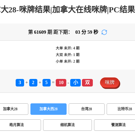
第
61609
期 距下期：
03
分
59
秒
大单
未开:
4
期
大双
未开:
1
期
小单
未开:
2
期
3
+
2
+
5
=
10
-
小
双
咪牌
加拿大28
加拿大西28
台湾28
比特币28
皓月算法
细机算法
餮测算法