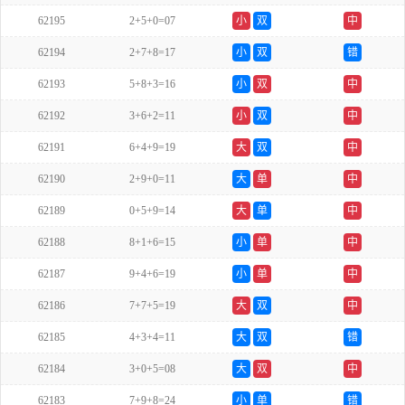
62195
2+5+0=07
小
双
中
62194
2+7+8=17
小
双
错
62193
5+8+3=16
小
双
中
62192
3+6+2=11
小
双
中
62191
6+4+9=19
大
双
中
62190
2+9+0=11
大
单
中
62189
0+5+9=14
大
单
中
62188
8+1+6=15
小
单
中
62187
9+4+6=19
小
单
中
62186
7+7+5=19
大
双
中
62185
4+3+4=11
大
双
错
62184
3+0+5=08
大
双
中
62183
7+9+8=24
小
单
错