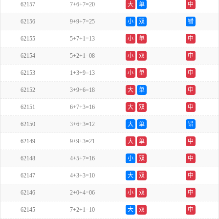
62157
7+6+7=20
大
单
中
62156
9+9+7=25
小
双
错
62155
5+7+1=13
小
单
中
62154
5+2+1=08
小
双
中
62153
1+3+9=13
小
单
中
62152
3+9+6=18
大
单
中
62151
6+7+3=16
大
双
中
62150
3+6+3=12
大
单
错
62149
9+9+3=21
大
单
中
62148
4+5+7=16
小
双
中
62147
4+3+3=10
大
双
中
62146
2+0+4=06
小
双
中
62145
7+2+1=10
大
双
中