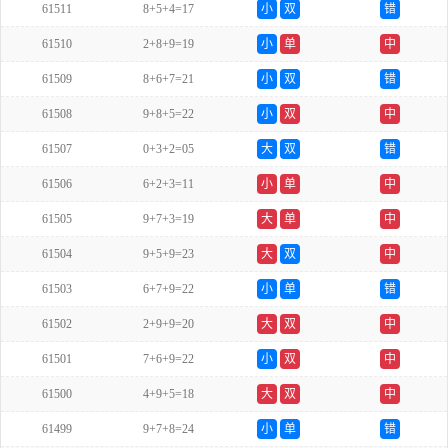
61511
8+5+4=17
小
双
错
61510
2+8+9=19
小
单
中
61509
8+6+7=21
小
双
错
61508
9+8+5=22
小
双
中
61507
0+3+2=05
大
双
错
61506
6+2+3=11
小
单
中
61505
9+7+3=19
大
单
中
61504
9+5+9=23
大
双
中
61503
6+7+9=22
小
单
错
61502
2+9+9=20
大
双
中
61501
7+6+9=22
小
双
中
61500
4+9+5=18
大
双
中
61499
9+7+8=24
小
单
错