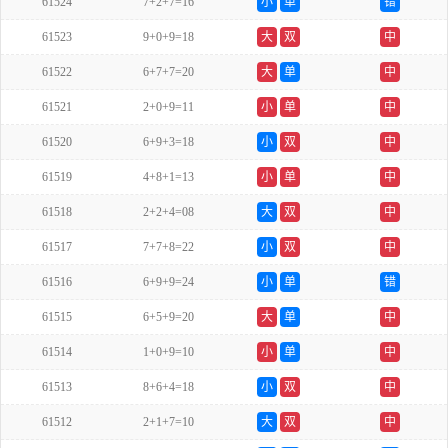
61524
7+2+7=16
小
单
错
61523
9+0+9=18
大
双
中
61522
6+7+7=20
大
单
中
61521
2+0+9=11
小
单
中
61520
6+9+3=18
小
双
中
61519
4+8+1=13
小
单
中
61518
2+2+4=08
大
双
中
61517
7+7+8=22
小
双
中
61516
6+9+9=24
小
单
错
61515
6+5+9=20
大
单
中
61514
1+0+9=10
小
单
中
61513
8+6+4=18
小
双
中
61512
2+1+7=10
大
双
中