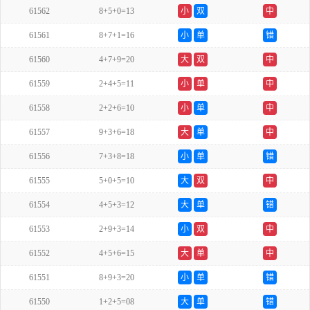
61562
8+5+0=13
小
双
中
61561
8+7+1=16
小
单
错
61560
4+7+9=20
大
双
中
61559
2+4+5=11
小
单
中
61558
2+2+6=10
小
单
中
61557
9+3+6=18
大
单
中
61556
7+3+8=18
小
单
错
61555
5+0+5=10
大
双
中
61554
4+5+3=12
大
单
错
61553
2+9+3=14
小
双
中
61552
4+5+6=15
大
单
中
61551
8+9+3=20
小
单
错
61550
1+2+5=08
大
单
错