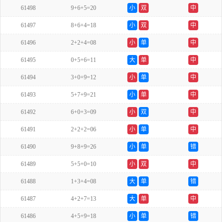
61498
9+6+5=20
小
双
中
61497
8+6+4=18
小
双
中
61496
2+2+4=08
小
单
中
61495
0+5+6=11
大
单
中
61494
3+0+9=12
小
单
中
61493
5+7+9=21
小
单
中
61492
6+0+3=09
小
双
中
61491
2+2+2=06
小
单
中
61490
9+8+9=26
小
单
错
61489
5+5+0=10
小
双
中
61488
1+3+4=08
大
单
错
61487
4+2+7=13
大
单
中
61486
4+5+9=18
小
单
错