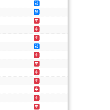
错
错
中
中
中
错
中
中
中
中
中
中
中