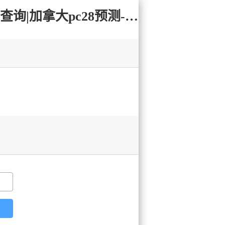
28预测_ Pc001.com 加拿大28-咪牌结果|加拿大在线咪牌|PC结果查询|加拿大pc28预测-在线预测|加拿大PC结果_极致火热优质的免费预测网站!