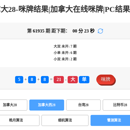
第
61935
期 距下期：
00
分
23
秒
大双
未开:
7
期
小单
未开:
6
期
小双
未开:
2
期
5
+
8
+
8
=
21
-
大
单
咪牌
加拿大28
加拿大西28
台湾28
比特币28
皓月算法
细机算法
餮测算法