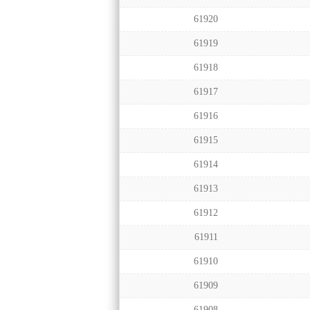
61920
61919
61918
61917
61916
61915
61914
61913
61912
61911
61910
61909
61908