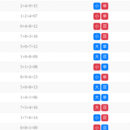
2+4+9=15
小
单
1+2+4=07
小
单
0+4+8=12
小
双
7+8+3=18
小
双
5+0+7=12
大
单
1+0+8=09
大
双
5+1+2=08
小
单
8+9+6=23
小
单
5+0+8=13
大
双
1+4+1=06
大
单
7+5+4=16
大
双
1+7+6=14
小
双
0+8+1=09
小
双