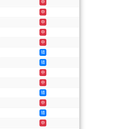
中
中
中
中
中
错
错
中
中
错
中
错
中