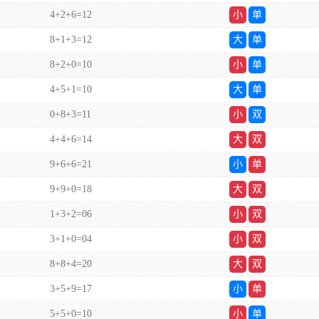
4+2+6=12
小
单
8+1+3=12
大
单
8+2+0=10
小
单
4+5+1=10
大
单
0+8+3=11
小
双
4+4+6=14
大
双
9+6+6=21
小
单
9+9+0=18
大
双
1+3+2=06
小
双
3+1+0=04
小
双
8+8+4=20
大
双
3+5+9=17
小
单
5+5+0=10
小
单