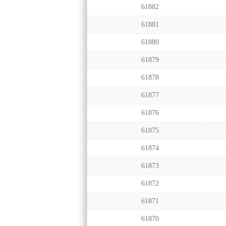
61882
61881
61880
61879
61878
61877
61876
61875
61874
61873
61872
61871
61870