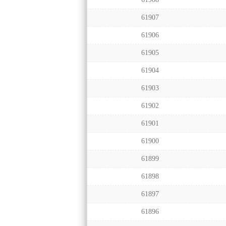
61907
61906
61905
61904
61903
61902
61901
61900
61899
61898
61897
61896