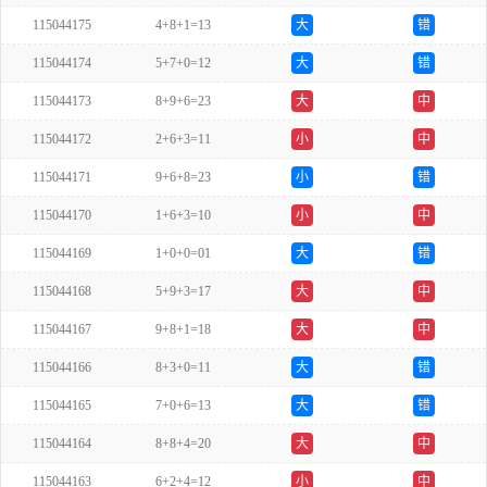
115044175
4+8+1=13
大
错
115044174
5+7+0=12
大
错
115044173
8+9+6=23
大
中
115044172
2+6+3=11
小
中
115044171
9+6+8=23
小
错
115044170
1+6+3=10
小
中
115044169
1+0+0=01
大
错
115044168
5+9+3=17
大
中
115044167
9+8+1=18
大
中
115044166
8+3+0=11
大
错
115044165
7+0+6=13
大
错
115044164
8+8+4=20
大
中
115044163
6+2+4=12
小
中