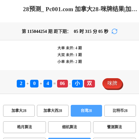
28预测_ Pc001.com 加拿大28-咪牌结果|加拿大在线咪牌|PC结果查询|加拿大pc28预测-在线预测|加拿大PC结果_极致火热优质的免费预测网站!
第
115044254
期 距下期：
05
时
315
分
05
秒
大单
未开:
4
期
大双
未开:
1
期
小单
未开:
2
期
2
0
4
06
小
双
咪牌
+
+
=
-
加拿大28
加拿大西28
台湾28
比特币28
皓月算法
细机算法
餮测算法