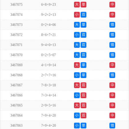
3467075
6+8+9=23
大
单
中
3467074
9+2+2=13
小
双
中
3467073
0+2+4=06
大
单
错
3467072
8+6+7=21
小
双
错
3467071
9+4+0=13
大
双
错
3467070
0+2+5=07
大
双
错
3467069
4+1+9=14
大
单
中
3467068
2+7+7=16
小
单
错
3467067
7+8+3=18
大
双
中
3467066
7+3+4=14
小
双
中
3467065
2+9+5=16
大
双
中
3467064
7+9+4=20
小
双
中
3467063
7+9+4=20
小
单
错