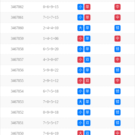
3467062
0+6+9=15
小
单
中
3467061
7+1+7=15
小
单
中
3467060
2+4+4=10
大
单
错
3467059
1+4+1=06
小
单
中
3467058
6+5+9=20
小
单
错
3467057
4+3+0=07
小
双
中
3467056
5+9+8=22
小
单
错
3467055
2+9+1=12
小
双
中
3467054
6+7+5=18
小
单
错
3467053
7+0+5=12
大
单
错
3467052
0+9+9=18
小
单
错
3467051
7+5+5=17
小
双
错
3467050
7+6+6=19
大
双
中