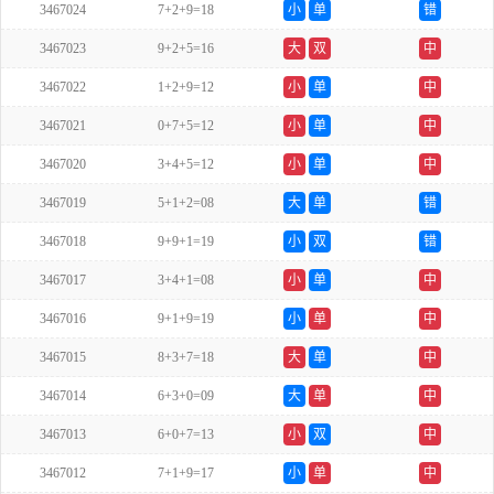
3467024
7+2+9=18
小
单
错
3467023
9+2+5=16
大
双
中
3467022
1+2+9=12
小
单
中
3467021
0+7+5=12
小
单
中
3467020
3+4+5=12
小
单
中
3467019
5+1+2=08
大
单
错
3467018
9+9+1=19
小
双
错
3467017
3+4+1=08
小
单
中
3467016
9+1+9=19
小
单
中
3467015
8+3+7=18
大
单
中
3467014
6+3+0=09
大
单
中
3467013
6+0+7=13
小
双
中
3467012
7+1+9=17
小
单
中