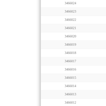
3466024
3466023
3466022
3466021
3466020
3466019
3466018
3466017
3466016
3466015
3466014
3466013
3466012