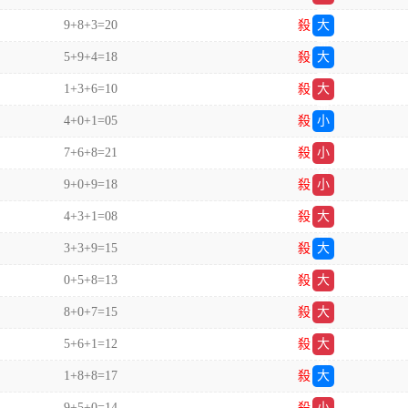
双
9+8+3=20
殺
大
双
5+9+4=18
殺
大
双
1+3+6=10
殺
大
双
4+0+1=05
殺
小
单
7+6+8=21
殺
小
单
9+0+9=18
殺
小
单
4+3+1=08
殺
大
单
3+3+9=15
殺
大
单
0+5+8=13
殺
大
单
8+0+7=15
殺
大
双
5+6+1=12
殺
大
单
1+8+8=17
殺
大
单
9+5+0=14
殺
小