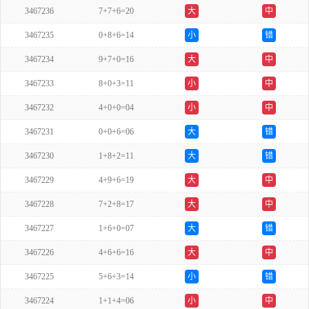
3467236
7+7+6=20
大
中
3467235
0+8+6=14
小
错
3467234
9+7+0=16
大
中
3467233
8+0+3=11
小
中
3467232
4+0+0=04
小
中
3467231
0+0+6=06
大
错
3467230
1+8+2=11
大
错
3467229
4+9+6=19
大
中
3467228
7+2+8=17
大
中
3467227
1+6+0=07
大
错
3467226
4+6+6=16
大
中
3467225
5+6+3=14
小
错
3467224
1+1+4=06
小
中