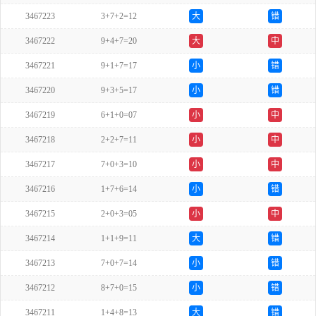
3467223
3+7+2=12
大
错
3467222
9+4+7=20
大
中
3467221
9+1+7=17
小
错
3467220
9+3+5=17
小
错
3467219
6+1+0=07
小
中
3467218
2+2+7=11
小
中
3467217
7+0+3=10
小
中
3467216
1+7+6=14
小
错
3467215
2+0+3=05
小
中
3467214
1+1+9=11
大
错
3467213
7+0+7=14
小
错
3467212
8+7+0=15
小
错
3467211
1+4+8=13
大
错