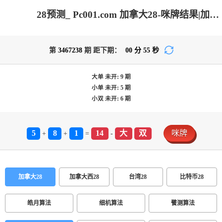
28预测_ Pc001.com 加拿大28-咪牌结果|加拿大在线咪牌|PC结果查询|加拿大pc28预测-在线预测|加拿大PC结果_极致火热优质的免费预测网站!
第
3467238
期 距下期：
00
分
55
秒
大单
未开:
9
期
小单
未开:
5
期
小双
未开:
6
期
5
8
1
14
大
双
咪牌
+
+
=
-
加拿大28
加拿大西28
台湾28
比特币28
皓月算法
细机算法
餮测算法