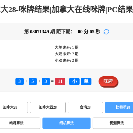
第
08071349
期 距下期：
00
分
05
秒
大单
未开:
1
期
大双
未开:
7
期
小双
未开:
2
期
3
+
5
+
3
=
11
-
小
单
咪牌
加拿大28
加拿大西28
台湾28
比特币28
皓月算法
细机算法
餮测算法