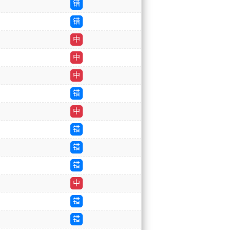
错
错
中
中
中
错
中
错
错
错
中
错
错