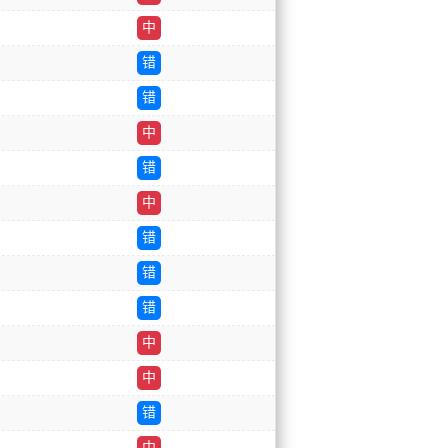
中
错
错
中
错
中
错
错
错
中
中
错
中