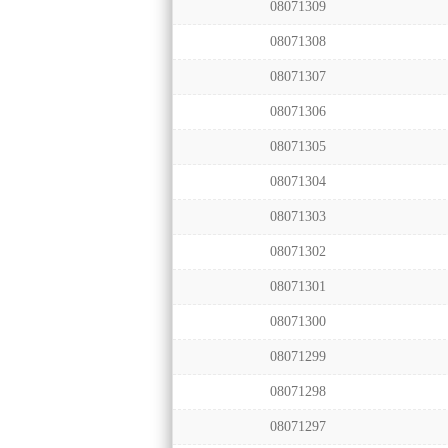
08071309
08071308
08071307
08071306
08071305
08071304
08071303
08071302
08071301
08071300
08071299
08071298
08071297