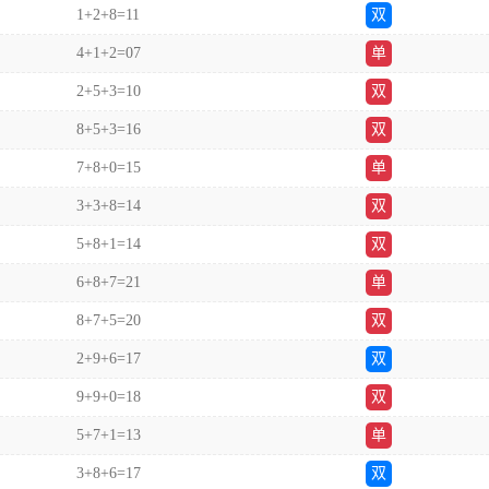
1+2+8=11
双
4+1+2=07
单
2+5+3=10
双
8+5+3=16
双
7+8+0=15
单
3+3+8=14
双
5+8+1=14
双
6+8+7=21
单
8+7+5=20
双
2+9+6=17
双
9+9+0=18
双
5+7+1=13
单
3+8+6=17
双