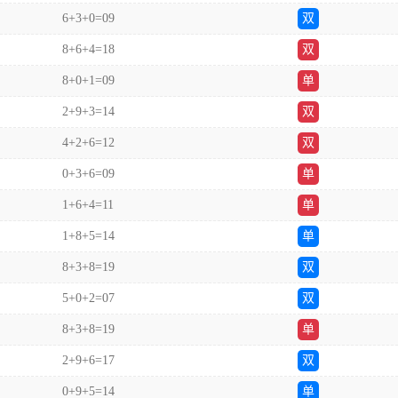
6+3+0=09
双
8+6+4=18
双
8+0+1=09
单
2+9+3=14
双
4+2+6=12
双
0+3+6=09
单
1+6+4=11
单
1+8+5=14
单
8+3+8=19
双
5+0+2=07
双
8+3+8=19
单
2+9+6=17
双
0+9+5=14
单