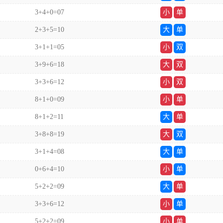
3+4+0=07
小
单
2+3+5=10
大
单
3+1+1=05
小
双
3+9+6=18
大
双
3+3+6=12
小
双
8+1+0=09
小
单
8+1+2=11
大
单
3+8+8=19
大
双
3+1+4=08
大
单
0+6+4=10
小
单
5+2+2=09
大
单
3+3+6=12
小
单
5+2+2=09
小
单