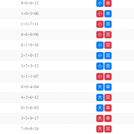
9+6+0=15
小
单
1+0+5=06
小
单
1+3+7=11
小
双
0+6+0=06
小
双
6+1+9=16
小
双
2+7+8=17
小
双
5+7+3=15
小
双
5+1+1=07
小
单
0+0+4=04
大
单
4+2+6=12
大
双
0+3+0=03
大
单
3+5+9=17
大
单
7+9+8=24
大
双