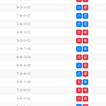
9+5+1=15
小
单
7+8+0=15
小
双
5+6+2=13
大
双
4+8+3=15
大
单
5+5+5=15
大
单
2+9+7=18
小
单
0+9+5=14
大
双
8+8+4=20
小
双
7+2+4=13
大
单
9+6+5=20
大
单
7+1+9=17
大
单
3+6+3=12
小
双