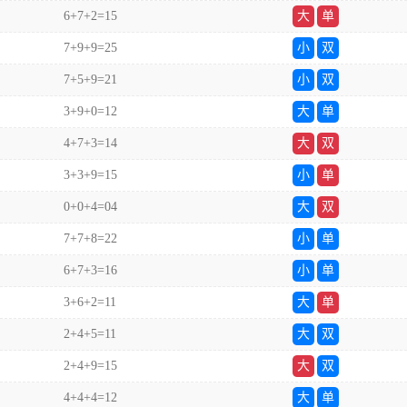
6+7+2=15
大
单
7+9+9=25
小
双
7+5+9=21
小
双
3+9+0=12
大
单
4+7+3=14
大
双
3+3+9=15
小
单
0+0+4=04
大
双
7+7+8=22
小
单
6+7+3=16
小
单
3+6+2=11
大
单
2+4+5=11
大
双
2+4+9=15
大
双
4+4+4=12
大
单