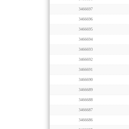
3466697
3466696
3466695
3466694
3466693
3466692
3466691
3466690
3466689
3466688
3466687
3466686