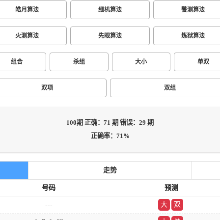
皓月算法
细机算法
餮测算法
火测算法
先眼算法
炼狱算法
组合
杀组
大小
单双
双项
双组
100期 正确：71 期 错误：29 期
正确率：71%
走势
号码
预测
---
大
双