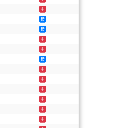
中
错
错
中
中
错
中
中
中
中
中
中