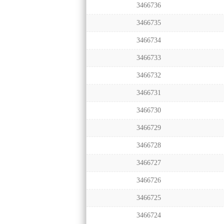
3466736
3466735
3466734
3466733
3466732
3466731
3466730
3466729
3466728
3466727
3466726
3466725
3466724