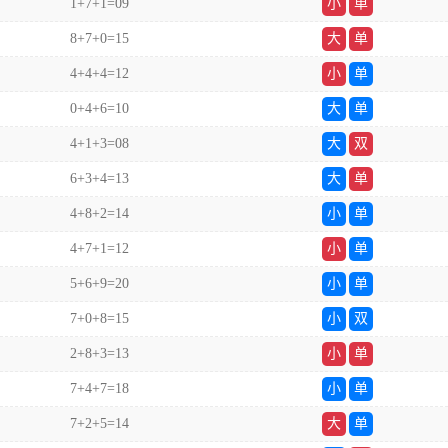
1+7+1=09
小
单
8+7+0=15
大
单
4+4+4=12
小
单
0+4+6=10
大
单
4+1+3=08
大
双
6+3+4=13
大
单
4+8+2=14
小
单
4+7+1=12
小
单
5+6+9=20
小
单
7+0+8=15
小
双
2+8+3=13
小
单
7+4+7=18
小
单
7+2+5=14
大
单